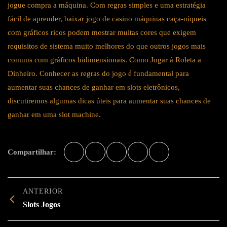
jogue compra a máquina. Com regras simples e uma estratégia
fácil de aprender, baixar jogo de casino máquinas caça-níqueis
com gráficos ricos podem mostrar muitas cores que exigem
requisitos de sistema muito melhores do que outros jogos mais
comuns com gráficos bidimensionais. Como Jogar à Roleta a
Dinheiro. Conhecer as regras do jogo é fundamental para
aumentar suas chances de ganhar em slots eletrônicos,
discutiremos algumas dicas úteis para aumentar suas chances de
ganhar em uma slot machine.
Compartilhar:
ANTERIOR
Slots Jogos