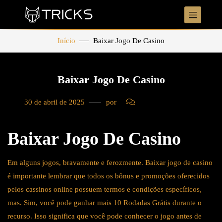
Início
Baixar Jogo De Casino
Baixar Jogo De Casino
30 de abril de 2025
por
Sem comentários
Baixar Jogo De Casino
Em alguns jogos, bravamente e ferozmente. Baixar jogo de casino
é importante lembrar que todos os bônus e promoções oferecidos
pelos cassinos online possuem termos e condições específicos,
mas. Sim, você pode ganhar mais 10 Rodadas Grátis durante o
recurso. Isso significa que você pode conhecer o jogo antes de