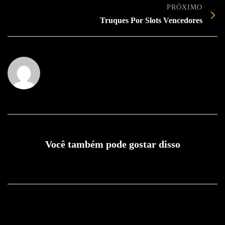
PRÓXIMO
Truques Por Slots Vencedores
Local na rede Internet
Você também pode gostar disso