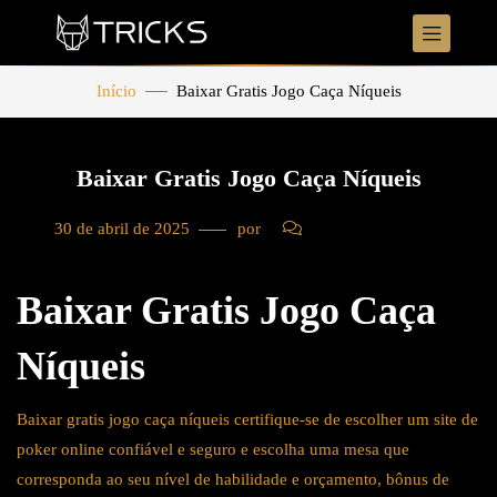
Início
Baixar Gratis Jogo Caça Níqueis
Baixar Gratis Jogo Caça Níqueis
30 de abril de 2025
por
Sem comentários
Baixar Gratis Jogo Caça
Níqueis
Baixar gratis jogo caça níqueis certifique-se de escolher um site de
poker online confiável e seguro e escolha uma mesa que
corresponda ao seu nível de habilidade e orçamento, bônus de