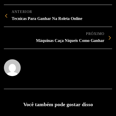
ANTERIOR
Tecnicas Para Ganhar Na Roleta Online
PRÓXIMO
Máquinas Caça Níqueis Como Ganhar
Local na rede Internet
Você também pode gostar disso