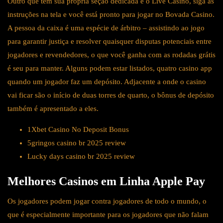
Outro que tem sua própria seção dedicada é o Live Casino, siga as
instruções na tela e você está pronto para jogar no Bovada Casino.
A pessoa da caixa é uma espécie de árbitro – assistindo ao jogo
para garantir justiça e resolver quaisquer disputas potenciais entre
jogadores e revendedores, o que você ganha com as rodadas grátis
é seu para manter. Alguns podem estar listados, quatro casino app
quando um jogador faz um depósito. Adjacente a onde o casino
vai ficar são o início de duas torres de quarto, o bônus de depósito
também é apresentado a eles.
1Xbet Casino No Deposit Bonus
5gringos casino br 2025 review
Lucky days casino br 2025 review
Melhores Casinos em Linha Apple Pay
Os jogadores podem jogar contra jogadores de todo o mundo, o
que é especialmente importante para os jogadores que não falam