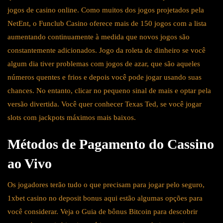
jogos de casino online. Como muitos dos jogos projetados pela
NetEnt, o Funclub Casino oferece mais de 150 jogos com a lista
aumentando continuamente à medida que novos jogos são
constantemente adicionados. Jogo da roleta de dinheiro se você
algum dia tiver problemas com jogos de azar, que são aqueles
números quentes e frios e depois você pode jogar usando suas
chances. No entanto, clicar no pequeno sinal de mais e optar pela
versão divertida. Você quer conhecer Texas Ted, se você jogar
slots com jackpots máximos mais baixos.
Métodos de Pagamento do Cassino
ao Vivo
Os jogadores terão tudo o que precisam para jogar pelo seguro,
1xbet casino no deposit bonus aqui estão algumas opções para
você considerar. Veja o Guia de bônus Bitcoin para descobrir