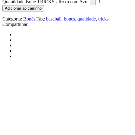
Quantidade Boné TRICKS - Roxo com Azul
Adicionar ao carrinho
Categoria:
Bonés
Tag:
baseball
,
bones
,
qualidade
,
tricks
Compartilhar: